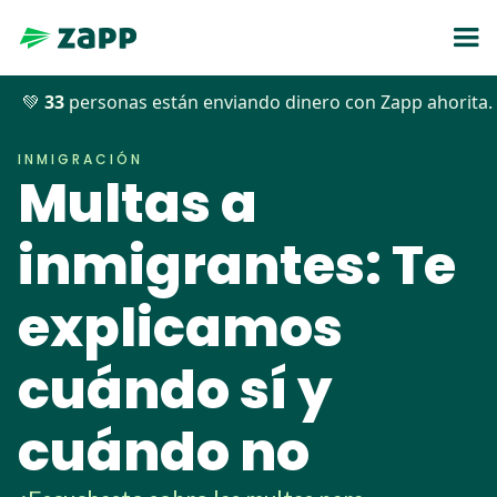
💚
33
personas están enviando dinero con Zapp ahorita.
Blog
>>
Inmigración
>>
Multas a inmigrantes: Te explicamos cuándo sí y cuándo no
INMIGRACIÓN
Multas a
inmigrantes: Te
explicamos
cuándo sí y
cuándo no