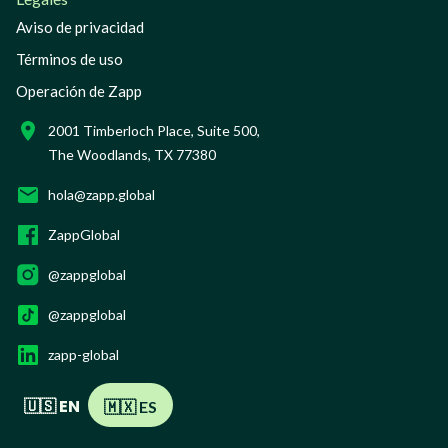
Aviso de privacidad
Términos de uso
Operación de Zapp
2001 Timberloch Place, Suite 500,
The Woodlands, TX 77380
hola@zapp.global
ZappGlobal
@zappglobal
@zappglobal
zapp-global
🇺🇸 EN
🇲🇽 ES