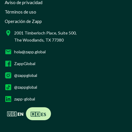
Aviso de privacidad
Términos de uso
Operación de Zapp
2001 Timberloch Place, Suite 500,
The Woodlands, TX 77380
hola@zapp.global
ZappGlobal
@zappglobal
@zappglobal
zapp-global
🇺🇸 EN
🇲🇽 ES