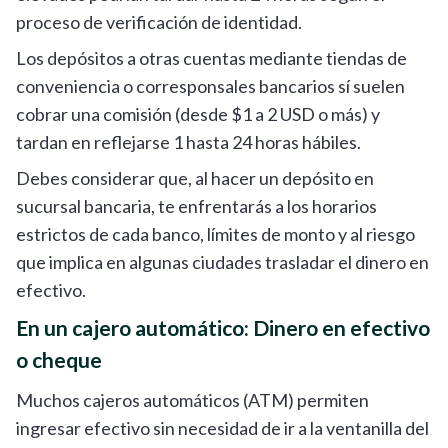
proceso de verificación de identidad.
Los depósitos a otras cuentas mediante tiendas de
conveniencia o corresponsales bancarios sí suelen
cobrar una comisión (desde $1 a 2 USD o más) y
tardan en reflejarse 1 hasta 24 horas hábiles.
Debes considerar que, al hacer un depósito en
sucursal bancaria, te enfrentarás a los horarios
estrictos de cada banco, límites de monto y al riesgo
que implica en algunas ciudades trasladar el dinero en
efectivo.
En un cajero automático: Dinero en efectivo
o cheque
Muchos cajeros automáticos (ATM) permiten
ingresar efectivo sin necesidad de ir a la ventanilla del