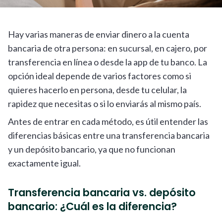
Hay varias maneras de enviar dinero a la cuenta
bancaria de otra persona: en sucursal, en cajero, por
transferencia en línea o desde la app de tu banco. La
opción ideal depende de varios factores como si
quieres hacerlo en persona, desde tu celular, la
rapidez que necesitas o si lo enviarás al mismo país.
Antes de entrar en cada método, es útil entender las
diferencias básicas entre una transferencia bancaria
y un depósito bancario, ya que no funcionan
exactamente igual.
Transferencia bancaria vs. depósito
bancario: ¿Cuál es la diferencia?