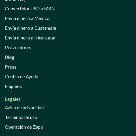
Convertidor USD a MXN
Envía dinero a México
Envía dinero a Guatemala
Envía dinero a Nicaragua
Proveedores
Blog
Press
Centro de Ayuda
Empleos
Legales
Aviso de privacidad
Términos de uso
Operación de Zapp