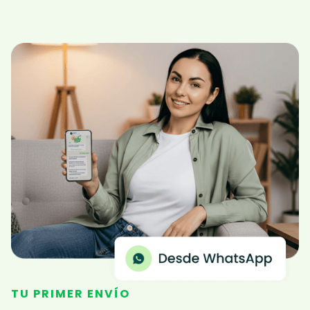
TU PRIMER ENVÍO