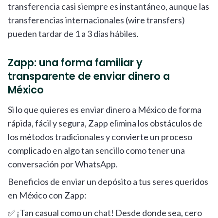
transferencia casi siempre es instantáneo, aunque las
transferencias internacionales (wire transfers)
pueden tardar de 1 a 3 días hábiles.
Zapp: una forma familiar y
transparente de enviar dinero a
México
Si lo que quieres es enviar dinero a México de forma
rápida, fácil y segura, Zapp elimina los obstáculos de
los métodos tradicionales y convierte un proceso
complicado en algo tan sencillo como tener una
conversación por WhatsApp.
Beneficios de enviar un depósito a tus seres queridos
en México con Zapp:
✅ ¡Tan casual como un chat! Desde donde sea, cero