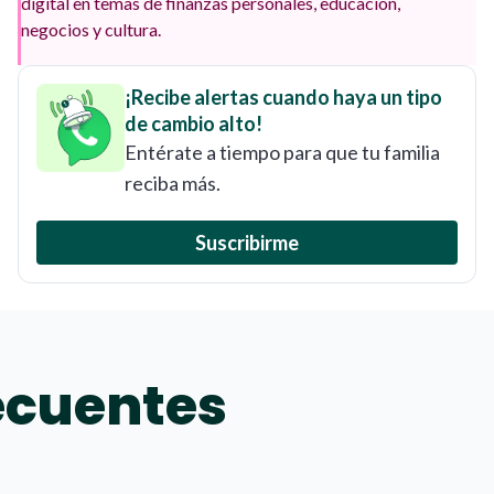
digital en temas de finanzas personales, educación,
negocios y cultura.
¡Recibe alertas cuando haya un tipo
de cambio alto!
Entérate a tiempo para que tu familia
reciba más.
Suscribirme
ecuentes