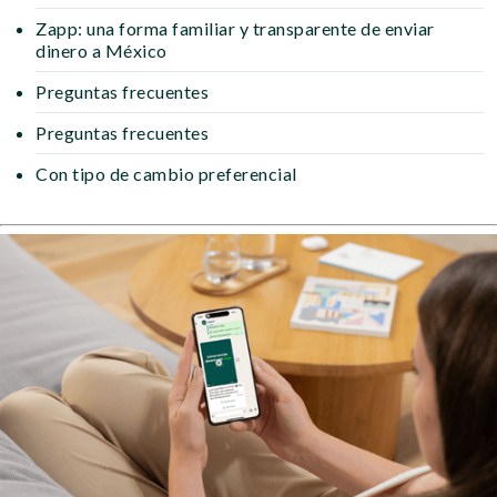
Zapp: una forma familiar y transparente de enviar
dinero a México
Preguntas frecuentes
Preguntas frecuentes
Con tipo de cambio preferencial