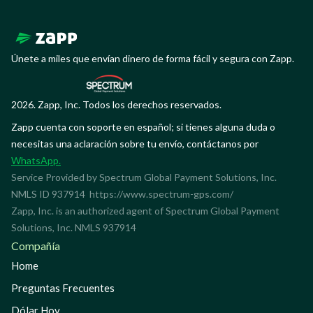
Únete a miles que envían dinero de forma fácil y segura con Zapp.
2026. Zapp, Inc. Todos los derechos reservados.
Zapp cuenta con soporte en español; si tienes alguna duda o
necesitas una aclaración sobre tu envío, contáctanos por
WhatsApp.
Service Provided by Spectrum Global Payment Solutions, Inc.
NMLS ID 937914
https://www.spectrum-gps.com/
Zapp, Inc. is an authorized agent of Spectrum Global Payment
Solutions, Inc. NMLS 937914
Compañía
Home
Preguntas Frecuentes
Dólar Hoy