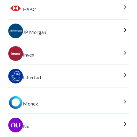
HSBC
JP Morgan
Invex
Libertad
Monex
Nu