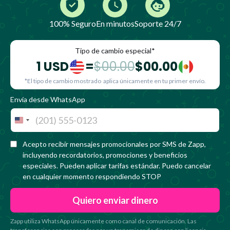
100% Seguro
En minutos
Soporte 24/7
Tipo de cambio especial*
1 USD
=
$00.00
$00.00
*El tipo de cambio mostrado aplica únicamente en tu primer envío.
Envía desde WhatsApp
United
States
Acepto recibir mensajes promocionales por SMS de Zapp,
+1
incluyendo recordatorios, promociones y beneficios
especiales. Pueden aplicar tarifas estándar. Puedo cancelar
en cualquier momento respondiendo STOP
Zapp utiliza WhatsApp únicamente como canal de comunicación. Las