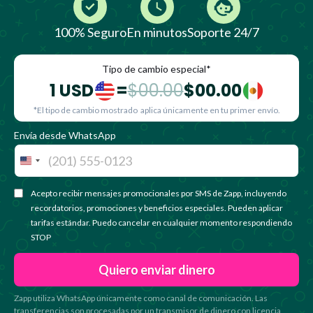
100% Seguro
En minutos
Soporte 24/7
Tipo de cambio especial*
1 USD
=
$00.00
$00.00
*El tipo de cambio mostrado aplica únicamente en tu primer envío.
Envía desde WhatsApp
United
States
Acepto recibir mensajes promocionales por SMS de Zapp, incluyendo
+1
recordatorios, promociones y beneficios especiales. Pueden aplicar
tarifas estándar. Puedo cancelar en cualquier momento respondiendo
STOP
Zapp utiliza WhatsApp únicamente como canal de comunicación. Las
transferencias son procesadas por un transmisor de dinero con licencia,