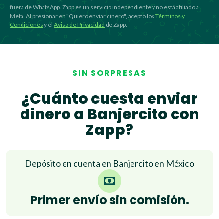
fuera de WhatsApp. Zapp es un servicio independiente y no está afiliado a
Meta. Al presionar en "Quiero enviar dinero", acepto los
Términos y
Condiciones
y el
Aviso de Privacidad
de Zapp.
SIN SORPRESAS
¿Cuánto cuesta enviar
dinero a Banjercito con
Zapp?
Depósito en cuenta en Banjercito en México
Primer envío sin comisión.