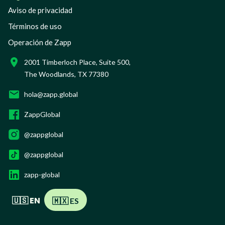
Aviso de privacidad
Términos de uso
Operación de Zapp
2001 Timberloch Place, Suite 500,
The Woodlands, TX 77380
hola@zapp.global
ZappGlobal
@zappglobal
@zappglobal
zapp-global
🇺🇸 EN
🇲🇽 ES