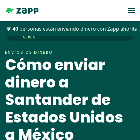
💚
40
personas están enviando dinero con Zapp ahorita.
Envíos de
Blog
>>
>>
Cómo enviar dinero a Santander de USA a México
dinero
ENVÍOS DE DINERO
Cómo enviar
dinero a
Santander de
Estados Unidos
a México