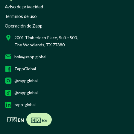
Aviso de privacidad
Términos de uso
Operación de Zapp
2001 Timberloch Place, Suite 500,
The Woodlands, TX 77380
hola@zapp.global
ZappGlobal
@zappglobal
@zappglobal
zapp-global
🇺🇸 EN
🇲🇽 ES