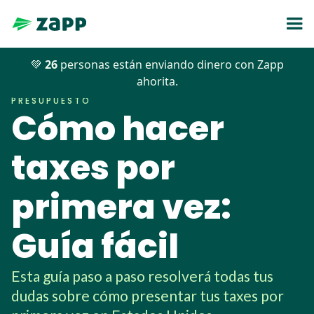
💚
26
personas están enviando dinero con Zapp
Blog
>>
Presupuesto
>>
Cómo hacer taxes por primera vez: Guía fácil
ahorita.
PRESUPUESTO
Cómo hacer
taxes por
primera vez:
Guía fácil
Esta guía paso a paso resolverá todas tus
dudas sobre cómo presentar tus taxes por