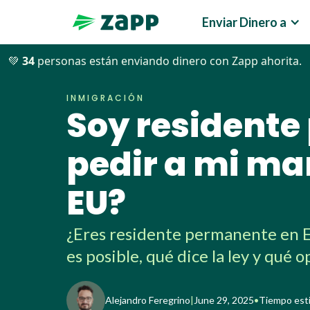
Enviar Dinero a
💚
30
personas están enviando dinero con Zapp ahorita.
Blog
>>
Inmigración
>>
Soy residente permanente: ¿Pue
INMIGRACIÓN
Soy residente
pedir a mi ma
EU?
¿Eres residente permanente en E
es posible, qué dice la ley y qué 
Alejandro Feregrino
|
June 29, 2025
•
Tiempo esti