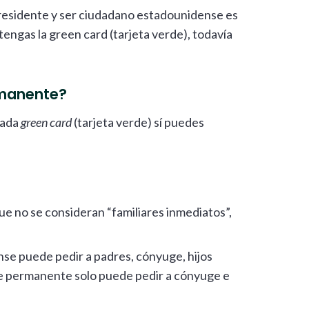
 residente y ser ciudadano estadounidense es
tengas la green card (tarjeta verde), todavía
rmanente?
mada
green card
(tarjeta verde) sí puedes
que no se consideran “familiares inmediatos”,
nse puede pedir a padres, cónyuge, hijos
te permanente solo puede pedir a cónyuge e