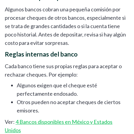
Algunos bancos cobran una pequeña comisión por
procesar cheques de otros bancos, especialmente si
se trata de grandes cantidades o si la cuenta tiene
poco historial. Antes de depositar, revisa si hay algún
costo para evitar sorpresas.
Reglas internas del banco
Cada banco tiene sus propias reglas para aceptar o
rechazar cheques. Por ejemplo:
Algunos exigen que el cheque esté
perfectamente endosado.
Otros pueden no aceptar cheques de ciertos
emisores.
Ver:
4 Bancos disponibles en México y Estados
Unidos