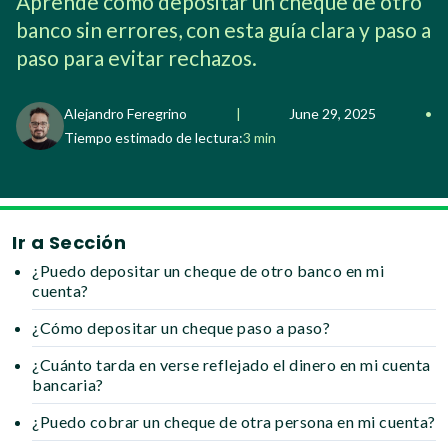
Aprende cómo depositar un cheque de otro
banco sin errores, con esta guía clara y paso a
paso para evitar rechazos.
Alejandro Feregrino
|
June 29, 2025
•
Tiempo estimado de lectura:
3 min
Ir a Sección
¿Puedo depositar un cheque de otro banco en mi
cuenta?
¿Cómo depositar un cheque paso a paso?
¿Cuánto tarda en verse reflejado el dinero en mi cuenta
bancaria?
¿Puedo cobrar un cheque de otra persona en mi cuenta?