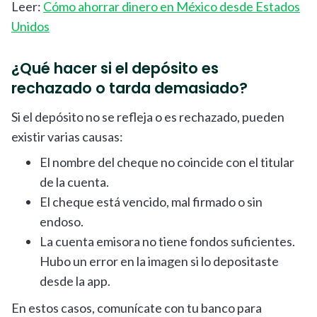
Leer:
Cómo ahorrar dinero en México desde Estados
Unidos
¿Qué hacer si el depósito es
rechazado o tarda demasiado?
Si el depósito no se refleja o es rechazado, pueden
existir varias causas:
El nombre del cheque no coincide con el titular
de la cuenta.
El cheque está vencido, mal firmado o sin
endoso.
La cuenta emisora no tiene fondos suficientes.
Hubo un error en la imagen si lo depositaste
desde la app.
En estos casos, comunícate con tu banco para