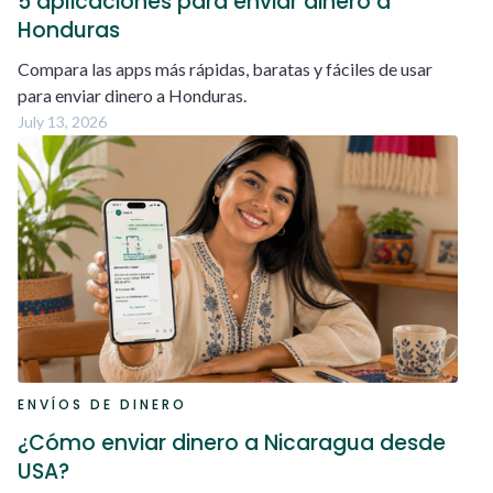
5 aplicaciones para enviar dinero a
Honduras
Compara las apps más rápidas, baratas y fáciles de usar
para enviar dinero a Honduras.
July 13, 2026
ENVÍOS DE DINERO
¿Cómo enviar dinero a Nicaragua desde
USA?