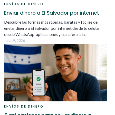
ENVÍOS DE DINERO
Enviar dinero a El Salvador por internet
Descubre las formas más rápidas, baratas y fáciles de
enviar dinero a El Salvador por internet desde tu celular
desde WhatsApp, aplicaciones y transferencias.
July 19, 2026
ENVÍOS DE DINERO