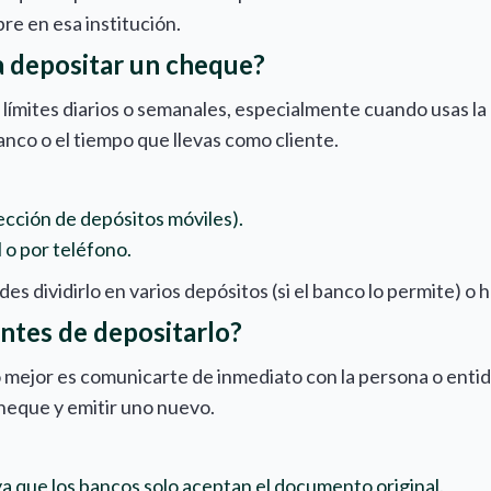
re en esa institución.
a depositar un cheque?
ímites diarios o semanales, especialmente cuando usas la a
banco o el tiempo que llevas como cliente.
sección de depósitos móviles).
 o por teléfono.
es dividirlo en varios depósitos (si el banco lo permite) o h
antes de depositarlo?
lo mejor es comunicarte de inmediato con la persona o entid
cheque y emitir uno nuevo.
a que los bancos solo aceptan el documento original.