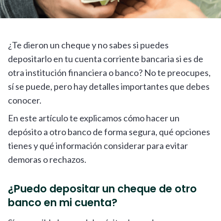
¿Te dieron un cheque y no sabes si puedes
depositarlo en tu cuenta corriente bancaria si es de
otra institución financiera o banco? No te preocupes,
sí se puede, pero hay detalles importantes que debes
conocer.
En este artículo te explicamos cómo hacer un
depósito a otro banco de forma segura, qué opciones
tienes y qué información considerar para evitar
demoras o rechazos.
¿Puedo depositar un cheque de otro
banco en mi cuenta?