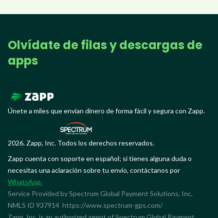
Olvídate de filas y descargas de
apps
Únete a miles que envían dinero de forma fácil y segura con Zapp.
2026. Zapp, Inc. Todos los derechos reservados.
Zapp cuenta con soporte en español; si tienes alguna duda o
necesitas una aclaración sobre tu envío, contáctanos por
WhatsApp.
Service Provided by Spectrum Global Payment Solutions, Inc.
NMLS ID 937914
https://www.spectrum-gps.com/
Zapp, Inc. is an authorized agent of Spectrum Global Payment