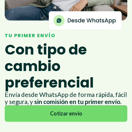
TU PRIMER ENVÍO
Con tipo de
cambio
preferencial
Envía desde WhatsApp de forma rápida, fácil
y segura, y
sin comisión en tu primer envío.
Cotizar envio