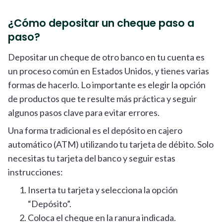
¿Cómo depositar un cheque paso a
paso?
Depositar un cheque de otro banco en tu cuenta es
un proceso común en Estados Unidos, y tienes varias
formas de hacerlo. Lo importante es elegir la opción
de productos que te resulte más práctica y seguir
algunos pasos clave para evitar errores.
Una forma tradicional es el depósito en cajero
automático (ATM) utilizando tu tarjeta de débito. Solo
necesitas tu tarjeta del banco y seguir estas
instrucciones:
Inserta tu tarjeta y selecciona la opción
“Depósito”.
Coloca el cheque en la ranura indicada.