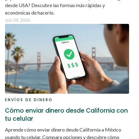
desde USA? Descubre las formas más rápidas y
económicas de hacerlo.
July 29, 2026
ENVÍOS DE DINERO
Cómo enviar dinero desde California con
tu celular
Aprende cómo enviar dinero desde California a México
usando tu celular. Compara opciones y descubre cómo