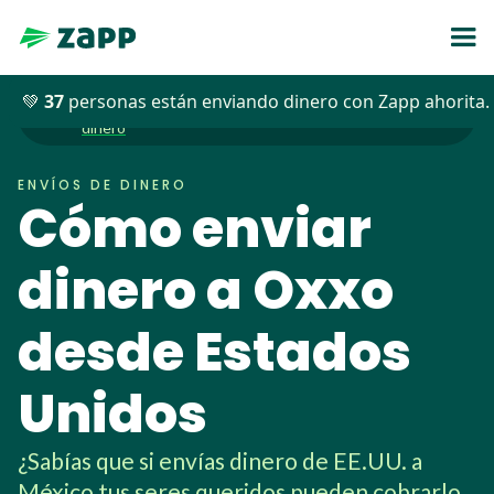
💚
37
personas están enviando dinero con Zapp ahorita.
Envíos de
Blog
>>
>>
Cómo enviar dinero a Oxxo desde Estados Unidos
dinero
ENVÍOS DE DINERO
Cómo enviar
dinero a Oxxo
desde Estados
Unidos
¿Sabías que si envías dinero de EE.UU. a
México tus seres queridos pueden cobrarlo