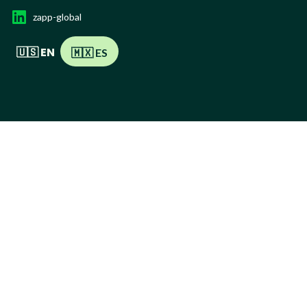
zapp-global
🇺🇸 EN
🇲🇽 ES