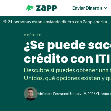
Enviar Dinero a
💚
20
personas están enviando dinero con Zapp ahorita.
Blog
>>
Crédito
>>
¿Se puede sacar una tarjeta de créd
CRÉDITO
¿Se puede sac
crédito con IT
Descubre si puedes obtener una 
Unidos, qué opciones existen y qu
Alejandro Feregrino
|
January 19, 2026
•
Tiempo e