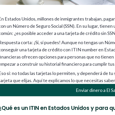
En Estados Unidos, millones de inmigrantes trabajan, pagan
con un Número de Seguro Social (SSN). En su lugar, tienen
común: ¿es posible acceder a una tarjeta de crédito sin SS
Respuesta corta: ¡Sí, sí puedes! Aunque no tengas un Núme
conseguir una tarjeta de crédito con ITIN number en Estad
financieras ofrecen opciones para personas que no tienen 
empezar a construir su historial financiero para cumplir tus
Eso sí: no todas las tarjetas lo permiten, y dependerá de tu s
tarjeta que elijas. Aquí te explicamos lo que necesitas sabe
Enviar dinero a El S
¿Qué es un ITIN en Estados Unidos y para q