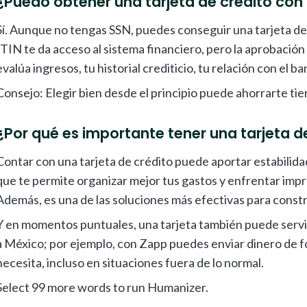
¿Puedo obtener una tarjeta de crédito con
Sí. Aunque no tengas SSN, puedes conseguir una tarjeta de c
ITIN te da acceso al sistema financiero, pero la aprobación
evalúa ingresos, tu historial crediticio, tu relación con el ban
Consejo: Elegir bien desde el principio puede ahorrarte ti
¿Por qué es importante tener una tarjeta d
Contar con una tarjeta de crédito puede aportar estabilidad
que te permite organizar mejor tus gastos y enfrentar imp
Además, es una de las soluciones más efectivas para constru
Y en momentos puntuales, una tarjeta también puede servir
a México; por ejemplo, con Zapp puedes enviar dinero de fo
necesita, incluso en situaciones fuera de lo normal.
Select 99 more words to run Humanizer.