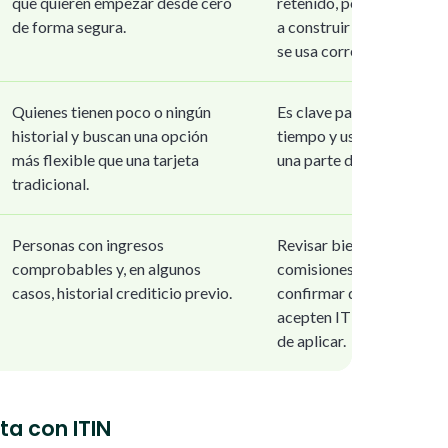
que quieren empezar desde cero
retenido, pero ayuda
de forma segura.
a construir crédito si
se usa correctamente.
Quienes tienen poco o ningún
Es clave pagar a
historial y buscan una opción
tiempo y usar solo
más flexible que una tarjeta
una parte del límite.
tradicional.
Personas con ingresos
Revisar bien tasas,
comprobables y, en algunos
comisiones y
casos, historial crediticio previo.
confirmar que
acepten ITIN antes
de aplicar.
ta con ITIN