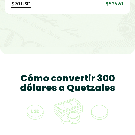
$70 USD
$536.61
$80 USD
$613.27
$90 USD
$689.93
$100 USD
$766.59
$120 USD
$919.91
Cómo convertir 300
$150 USD
$1149.89
dólares a Quetzales
$200 USD
$1533.18
$250 USD
$1916.48
$300 USD
$2299.77