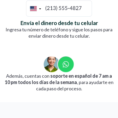
$900 USD
$6899.31
Envía el dinero desde tu celular
$1,000 USD
$7665.90
Ingresa tu número de teléfono y sigue los pasos para
enviar dinero desde tu celular.
$1,100 USD
$8432.49
Además, cuentas con
soporte en español de 7 am a
10 pm todos los días de la semana
, para ayudarte en
cada paso del proceso.