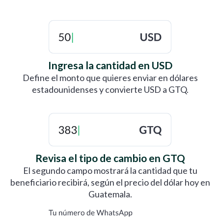
$350 USD
$2683.07
$400 USD
$3066.36
Ingresa la cantidad en USD
$450 USD
$3449.65
Define el monto que quieres enviar en dólares
estadounidenses y convierte USD a GTQ.
$500 USD
$3832.95
$550 USD
$4216.25
$600 USD
$4599.54
Revisa el tipo de cambio en GTQ
$650 USD
$4982.84
El segundo campo mostrará la cantidad que tu
beneficiario recibirá, según el precio del dólar hoy en
Guatemala.
$700 USD
$5366.13
$800 USD
$6132.72