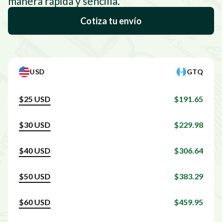
manera rápida y sencilla.
Cotiza tu envío
USD
GTQ
$25 USD
$191.65
$30 USD
$229.98
$40 USD
$306.64
$50 USD
$383.29
$60 USD
$459.95