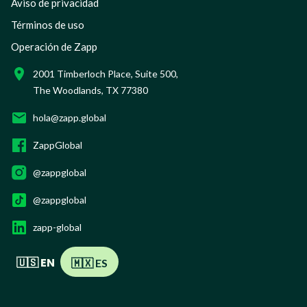
Aviso de privacidad
Términos de uso
Operación de Zapp
2001 Timberloch Place, Suite 500,
The Woodlands, TX 77380
hola@zapp.global
ZappGlobal
@zappglobal
@zappglobal
zapp-global
🇺🇸 EN
🇲🇽 ES