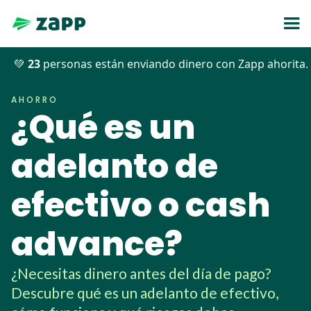
💚
23
personas están enviando dinero con Zapp ahorita.
Blog
>>
Ahorro
>>
¿Qué es un adelanto de efectivo o cash advance?
AHORRO
¿Qué es un
adelanto de
efectivo o cash
advance?
¿Necesitas dinero antes del día de pago?
Descubre qué es un adelanto de efectivo,