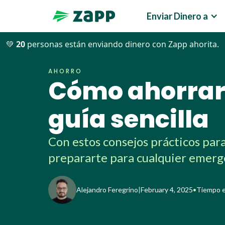
Enviar Dinero a
💚
20
personas están enviando dinero con Zapp ahorita.
Blog
>>
Ahorro
>>
Cómo ahorrar dinero en USA: Una guía
AHORRO
Cómo ahorrar 
guía sencilla
Con estos consejos prácticos par
prepararte para cualquier emerg
Alejandro Feregrino
|
February 4, 2025
•
Tiempo e