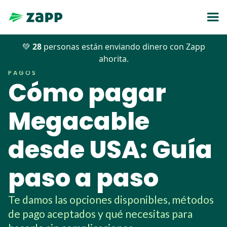
💚
28
personas están enviando dinero con Zapp
Blog
>>
Pagos
>>
Cómo pagar Megacable desde USA
ahorita.
PAGOS
Cómo pagar
Megacable
desde USA: Guía
paso a paso
Te damos las opciones disponibles, métodos
de pago aceptados y qué necesitas para