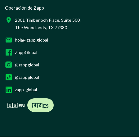
Operación de Zapp
2001 Timberloch Place, Suite 500,
The Woodlands, TX 77380
hola@zapp.global
ZappGlobal
@zappglobal
@zappglobal
zapp-global
🇺🇸 EN
🇲🇽 ES